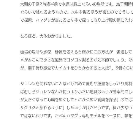
大潮の干潮2時間半前で水深は膝上ぐらいの場所です。最干潮時
ぐらいで終わるようなので、水中を掘るほうが楽なのでそうし
で探索、ハマグリが当たると左手で探って取り上げ腰の網に入れ
なるほど。大体わかりました。
漁場の場所や水深、砂質を考えると確かにこの方法が一番適して
ゃがみこんで小さな道具でゴソゴソ掘るのが効率的でしょう。
そ
が、潮干狩り感覚でカイカキをひとかきすると大抵2、3個ぐらい
ジョレンを使わないことなども含めて漁期や重量をしっかり規制
ばむしろジョレンなんか使うより小さい道具のほうが効率的でし
が大きくなっても幅を広くしてとにかく広い範囲を探る」のでは
サクサクと掘れるように」したほうが良さそうです。貝が少ない
ではないわけです。
たぶんハマグリ専用モデルをベースに、幅を