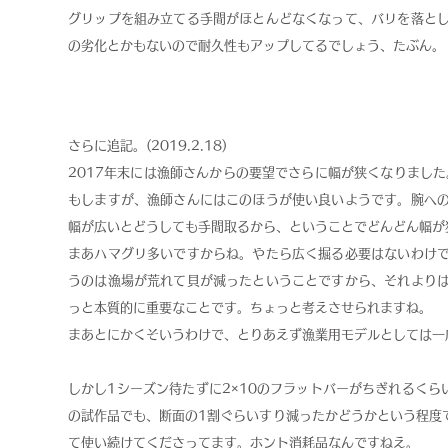
グリップを組み立てる手間がほとんどなくなって、バリを落と
の劣化とかもないので耐久性もアップしてるでしょう、たぶん。
さらに追記。(2019.2.18)
​2017年末には漁師さんからの要望でさらに幅が狭くなりまし
もしますが、漁師さんにはこのほうが使い良いようです。腕へ
幅が広いとどうしても手間取るから、ということでどんどん幅が
まあハマグリ多いですからね。やたら広く掘る必要はないわけ
うのは漁場が荒れて貝が減ったということですから、それより
っと本質的に重要なことです。ちょっと考えさせられますね。
まあとにかくそいうわけで、とりあえず漁業用モデルとしては一
しかし1シーズン待たずに2×10のフラットバーがちぎれるくら
の試作品でも、断面の1割ぐらいすり減ったかどうかという程度
て使い続けてくださってます。ホント消耗品なんですねえ。