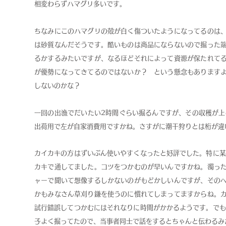
相変わらずハマグリ多いです。
ちなみにこのハマグリの殻が白く傷ついたようになってるのは
は砂質なんだそうです。酷いものは商品にならないので掘った
るかするみたいですが、なるほどそれによって資源が保たれて
が優勢になってきてるのではないか？ という懸念もあります
しないのかな？
一回の出漁でだいたい2時間ぐらい掘るんですが、その収穫が上
出荷用で左が自家消費用ですかね。さすがに潮干狩りとは桁が違
カイカキの方はずいぶん使いやすくなったと好評でした。特に某
カキで通してました。コツをつかむのが早いんですかね。濁っ
ャーで聞いて想像するしかないのがもどかしいんですが、その
かもみなさん草刈り鎌を使うのに慣れてしまってますからね。
試行錯誤してつかむにはそれなりに時間がかかるようです。でも
子よく掘ってたので、当事者同士で話をするとちゃんと伝わるみ